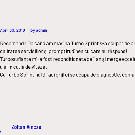
April 30, 2018
by admin
Recomand ! De cand am mașina Turbo Sprint s-a ocupat de or
calitatea serviciilor și promptitudinea cu care au răspuns!
Turbosuflanta mi-a fost recondiționata de 1 an și merge excel
ulei in cutia de viteza .
Cu Turbo Sprint nu îți faci griji ei se ocupa de diagnostic, co
Post
Zoltan Vincze
Previous
post: