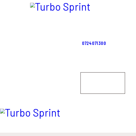
ACASĂ
SERVICII
CONTACTS
0724071300
Locatia noastră
PROGRAMEAZĂ-
TE!